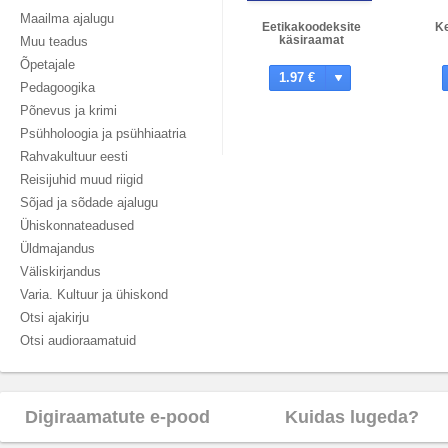
Maailma ajalugu
Eetikakoodeksite
K
käsiraamat
Muu teadus
Õpetajale
1.97 €
Pedagoogika
Põnevus ja krimi
Psühholoogia ja psühhiaatria
Rahvakultuur eesti
Reisijuhid muud riigid
Sõjad ja sõdade ajalugu
Ühiskonnateadused
Üldmajandus
Väliskirjandus
Varia. Kultuur ja ühiskond
Otsi ajakirju
Otsi audioraamatuid
Digiraamatute e-pood
Kuidas lugeda?