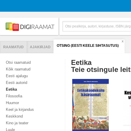
X
OTSING (EESTI KEELE SIHTASUTUS)
RAAMATUD
AJAKIRJAD
Eetika
Otsi raamatuid
Teie otsingule leit
Kõik raamatud
Eesti ajalugu
Eesti autorid
Eetika
Filosoofia
Huumor
Keel ja kirjandus
Keskkond
Kino ja teater
Luule