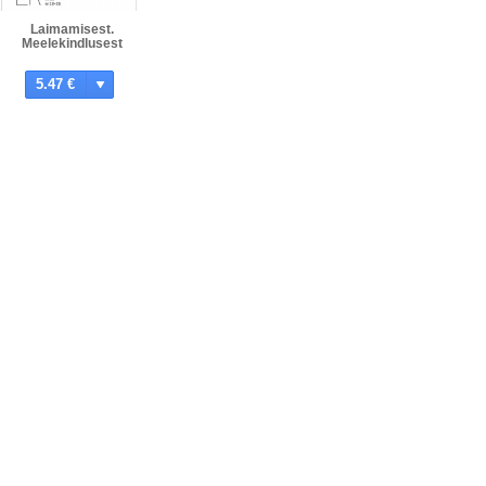
Laimamisest.
Meelekindlusest
5.47 €