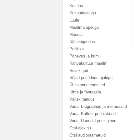
Kristlus
Kultuuriajalugu
Luule
Maailma ajalugu
Meedia
Näitekirjandus
Poliitika
Põnevus ja krimi
Rahvakultuur maailm
Reisikirjad
Sõjad ja sõdade ajalugu
Ühiskonnateadused
Ulme ja fantaasia
Väliskirjandus
Varia. Biograafiad ja memuaarid
Varia. Kultuur ja ühiskond
Varia. Usundid ja religioon
Otsi ajakirju
Otsi audioraamatuid