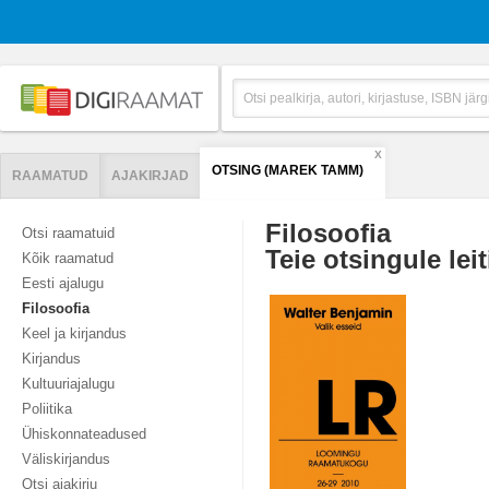
X
OTSING (MAREK TAMM)
RAAMATUD
AJAKIRJAD
Filosoofia
Otsi raamatuid
Teie otsingule leit
Kõik raamatud
Eesti ajalugu
Filosoofia
Keel ja kirjandus
Kirjandus
Kultuuriajalugu
Poliitika
Ühiskonnateadused
Väliskirjandus
Otsi ajakirju