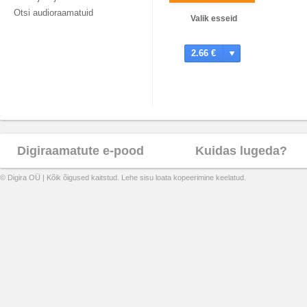
Otsi audioraamatuid
Valik esseid
2.66 €
Digiraamatute e-pood
Kuidas lugeda?
© Digira OÜ | Kõik õigused kaitstud. Lehe sisu loata kopeerimine keelatud.