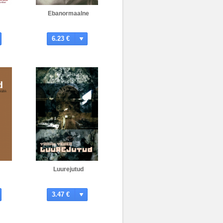
Ebanormaalne
6.23 €
Luurejutud
3.47 €