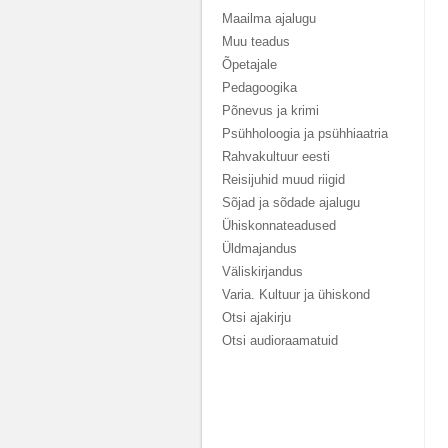
Maailma ajalugu
Muu teadus
Õpetajale
Pedagoogika
Põnevus ja krimi
Psühholoogia ja psühhiaatria
Rahvakultuur eesti
Reisijuhid muud riigid
Sõjad ja sõdade ajalugu
Ühiskonnateadused
Üldmajandus
Väliskirjandus
Varia. Kultuur ja ühiskond
Otsi ajakirju
Otsi audioraamatuid