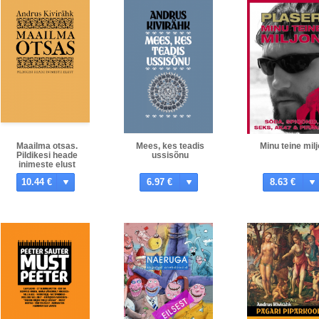
Maailma otsas.
Mees, kes teadis
Minu teine mil
Pildikesi heade
ussisõnu
inimeste elust
10.44 €
6.97 €
8.63 €