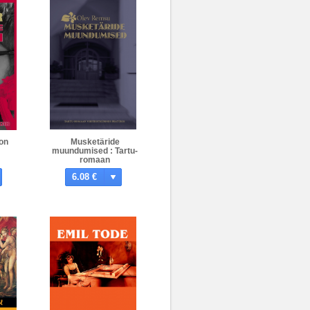
jon
Musketäride
muundumised : Tartu-
romaan
viieteistkümnes
6.08 €
peatükis