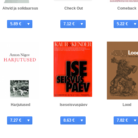
Ahvid ja solidaarsus
Check Out
Comeback
5.89 €
7.12 €
5.22 €
Harjutused
Iseseisvuspäev
Lood
7.27 €
8.63 €
7.82 €