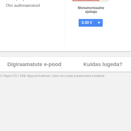
Otsi audioraamatuid
Monumentaalne
ajalugu
0.00 €
Digiraamatute e-pood
Kuidas lugeda?
© Digira OÜ | Kõik õigused kaitstud. Lehe sisu loata kopeerimine keelatud.