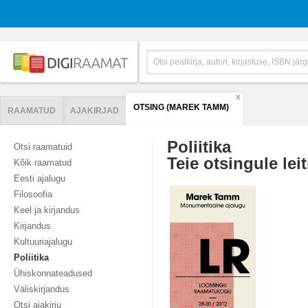
X
OTSING (MAREK TAMM)
RAAMATUD
AJAKIRJAD
Poliitika
Otsi raamatuid
Teie otsingule leit
Kõik raamatud
Eesti ajalugu
Filosoofia
Keel ja kirjandus
Kirjandus
Kultuuriajalugu
Poliitika
Ühiskonnateadused
Väliskirjandus
Otsi ajakirju