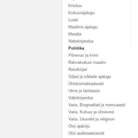
Kristlus
Kultuuriajalugu
Luule
Maailma ajalugu
Meedia
Näitekirjandus
Poliitika
Põnevus ja krimi
Rahvakultuur maailm
Reisikirjad
Sõjad ja sõdade ajalugu
Ühiskonnateadused
Ulme ja fantaasia
Väliskirjandus
Varia. Biograafiad ja memuaarid
Varia. Kultuur ja ühiskond
Varia. Usundid ja religioon
Otsi ajakirju
Otsi audioraamatuid