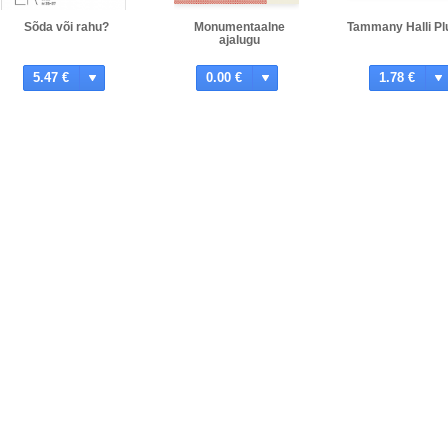
Sõda või rahu?
Monumentaalne
Tammany Halli Plu
ajalugu
5.47 €
0.00 €
1.78 €