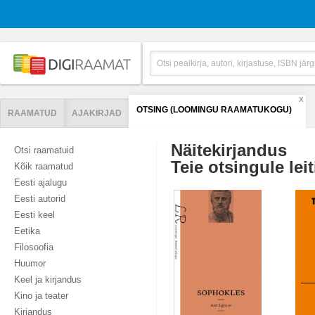
X
OTSING (LOOMINGU RAAMATUKOGU)
RAAMATUD
AJAKIRJAD
Näitekirjandus
Otsi raamatuid
Teie otsingule leit
Kõik raamatud
Eesti ajalugu
Eesti autorid
Eesti keel
Eetika
Filosoofia
Huumor
Keel ja kirjandus
Kino ja teater
Kirjandus