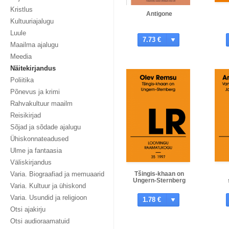
Kristlus
Antigone
Kultuuriajalugu
Luule
7.73 €
Maailma ajalugu
Meedia
Näitekirjandus
Poliitika
Põnevus ja krimi
Rahvakultuur maailm
Reisikirjad
Sõjad ja sõdade ajalugu
Ühiskonnateadused
Ulme ja fantaasia
Väliskirjandus
Varia. Biograafiad ja memuaarid
Tšingis-khaan on
Ungern-Sternberg
Varia. Kultuur ja ühiskond
Varia. Usundid ja religioon
1.78 €
Otsi ajakirju
Otsi audioraamatuid