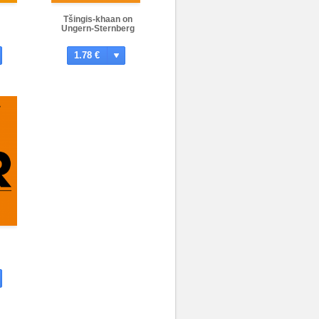
Tšingis-khaan on
Ungern-Sternberg
1.78 €