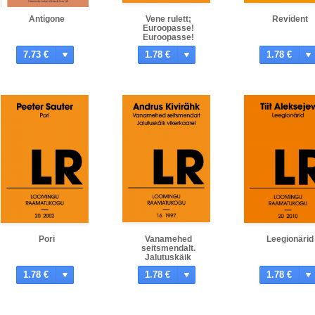
Antigone
Vene rulett;
Revident
Euroopasse!
Euroopasse!
7.73 €
1.78 €
1.78 €
Pori
Vanamehed
Leegionärid
seitsmendalt.
Jalutuskäik
vikerkaarel
1.78 €
1.78 €
1.78 €