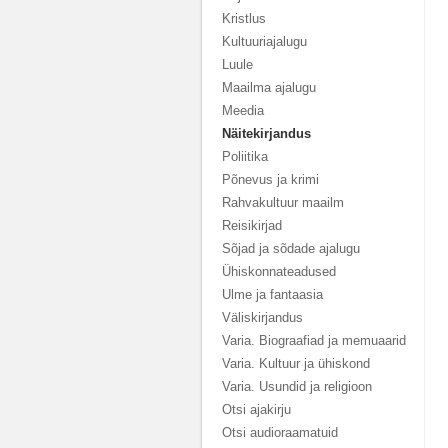
Kristlus
Kultuuriajalugu
Luule
Maailma ajalugu
Meedia
Näitekirjandus
Poliitika
Põnevus ja krimi
Rahvakultuur maailm
Reisikirjad
Sõjad ja sõdade ajalugu
Ühiskonnateadused
Ulme ja fantaasia
Väliskirjandus
Varia. Biograafiad ja memuaarid
Varia. Kultuur ja ühiskond
Varia. Usundid ja religioon
Otsi ajakirju
Otsi audioraamatuid