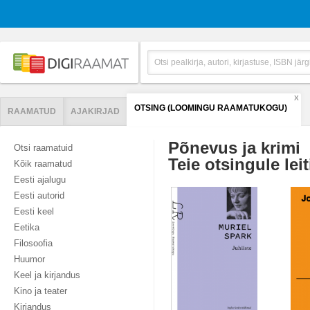
X
OTSING (LOOMINGU RAAMATUKOGU)
RAAMATUD
AJAKIRJAD
Põnevus ja krimi
Otsi raamatuid
Teie otsingule leit
Kõik raamatud
Eesti ajalugu
Eesti autorid
Eesti keel
Eetika
Filosoofia
Huumor
Keel ja kirjandus
Kino ja teater
Kirjandus