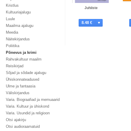
Kristlus
Juhiiste
Kultuuriajalugu
Luule
8.48 €
Maailma ajalugu
Meedia
Näitekirjandus
Poliitika
Põnevus ja krimi
Rahvakultuur maailm
Reisikirjad
Sõjad ja sõdade ajalugu
Ühiskonnateadused
Ulme ja fantaasia
Väliskirjandus
Varia. Biograafiad ja memuaarid
Varia. Kultuur ja ühiskond
Varia. Usundid ja religioon
Otsi ajakirju
Otsi audioraamatuid