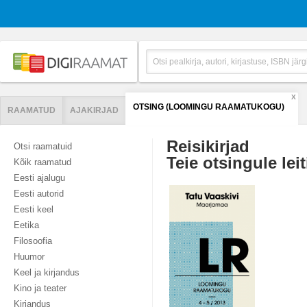
X
OTSING (LOOMINGU RAAMATUKOGU)
RAAMATUD
AJAKIRJAD
Reisikirjad
Otsi raamatuid
Teie otsingule leit
Kõik raamatud
Eesti ajalugu
Eesti autorid
Eesti keel
Eetika
Filosoofia
Huumor
Keel ja kirjandus
Kino ja teater
Kirjandus