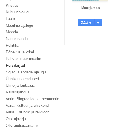
Kristlus
Maarjamaa
Kultuuriajalugu
Luule
2.53 €
Maailma ajalugu
Meedia
Näitekirjandus
Poliitika
Põnevus ja krimi
Rahvakultuur maailm
Reisikirjad
Sõjad ja sõdade ajalugu
Ühiskonnateadused
Ulme ja fantaasia
Väliskirjandus
Varia. Biograafiad ja memuaarid
Varia. Kultuur ja ühiskond
Varia. Usundid ja religioon
Otsi ajakirju
Otsi audioraamatuid