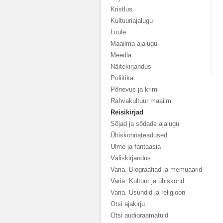
Kristlus
Kultuuriajalugu
Luule
Maailma ajalugu
Meedia
Näitekirjandus
Poliitika
Põnevus ja krimi
Rahvakultuur maailm
Reisikirjad
Sõjad ja sõdade ajalugu
Ühiskonnateadused
Ulme ja fantaasia
Väliskirjandus
Varia. Biograafiad ja memuaarid
Varia. Kultuur ja ühiskond
Varia. Usundid ja religioon
Otsi ajakirju
Otsi audioraamatuid