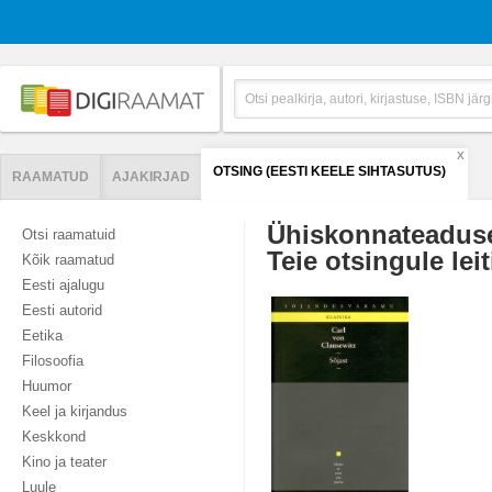
X
OTSING (EESTI KEELE SIHTASUTUS)
RAAMATUD
AJAKIRJAD
Ühiskonnateadus
Otsi raamatuid
Teie otsingule leit
Kõik raamatud
Eesti ajalugu
Eesti autorid
Eetika
Filosoofia
Huumor
Keel ja kirjandus
Keskkond
Kino ja teater
Luule