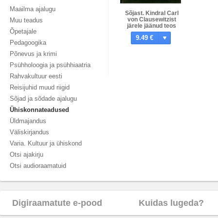
Maailma ajalugu
Sõjast. Kindral Carl
von Clausewitzist
Muu teadus
järele jäänud teos
Õpetajale
9.49 €
Pedagoogika
Põnevus ja krimi
Psühholoogia ja psühhiaatria
Rahvakultuur eesti
Reisijuhid muud riigid
Sõjad ja sõdade ajalugu
Ühiskonnateadused
Üldmajandus
Väliskirjandus
Varia. Kultuur ja ühiskond
Otsi ajakirju
Otsi audioraamatuid
Digiraamatute e-pood
Kuidas lugeda?