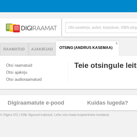
X
OTSING (ANDRUS KASEMAA)
RAAMATUD
AJAKIRJAD
Teie otsingule leit
Otsi raamatuid
Otsi ajakirju
Otsi audioraamatuid
Digiraamatute e-pood
Kuidas lugeda?
© Digira OÜ | Kõik õigused kaitstud. Lehe sisu loata kopeerimine keelatud.