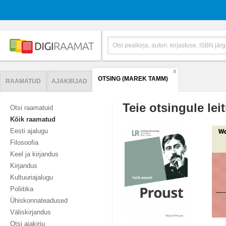
X
OTSING (MAREK TAMM)
RAAMATUD
AJAKIRJAD
Teie otsingule leit
Otsi raamatuid
Kõik raamatud
Eesti ajalugu
Filosoofia
Keel ja kirjandus
Kirjandus
Kultuuriajalugu
Poliitika
Ühiskonnateadused
Väliskirjandus
Otsi ajakirju