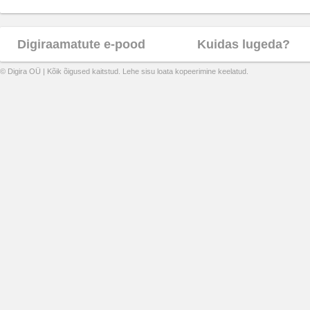
Digiraamatute e-pood
Kuidas lugeda?
© Digira OÜ | Kõik õigused kaitstud. Lehe sisu loata kopeerimine keelatud.