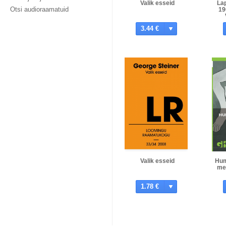
Valik esseid
Lap
Otsi audioraamatuid
19
3.44 €
Valik esseid
Hum
me
1.78 €