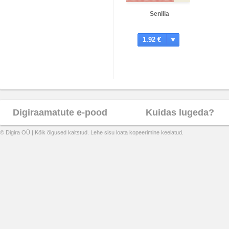
Senilia
1.92 €
Digiraamatute e-pood
Kuidas lugeda?
© Digira OÜ | Kõik õigused kaitstud. Lehe sisu loata kopeerimine keelatud.