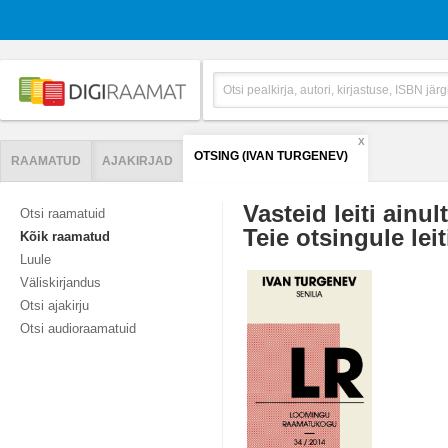
X
OTSING (IVAN TURGENEV)
RAAMATUD
AJAKIRJAD
Vasteid leiti ainul
Otsi raamatuid
Teie otsingule leit
Kõik raamatud
Luule
Väliskirjandus
Otsi ajakirju
Otsi audioraamatuid