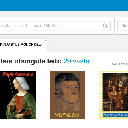
X
(KIRJASTUS MONOKKEL)
Teie otsingule leiti:
29 vastet.
SORTEERI