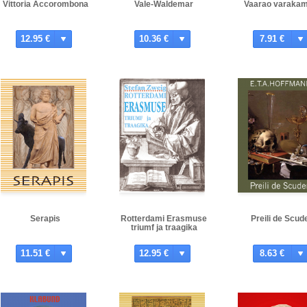
Vittoria Accorombona
Vale-Waldemar
Vaarao varaka
12.95 €
10.36 €
7.91 €
Serapis
Rotterdami Erasmuse
Preili de Scude
triumf ja traagika
11.51 €
12.95 €
8.63 €