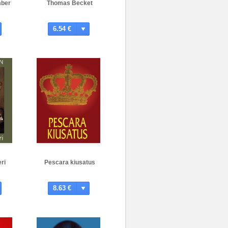
mber
Thomas Becket
6.54 €
ri
Pescara kiusatus
8.63 €