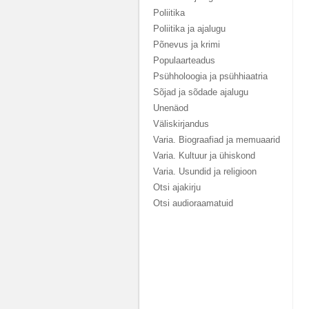
Poliitika
Poliitika ja ajalugu
Põnevus ja krimi
Populaarteadus
Psühholoogia ja psühhiaatria
Sõjad ja sõdade ajalugu
Unenäod
Väliskirjandus
Varia. Biograafiad ja memuaarid
Varia. Kultuur ja ühiskond
Varia. Usundid ja religioon
Otsi ajakirju
Otsi audioraamatuid