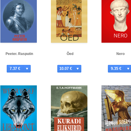
Peeter. Rasputin
Õed
Nero
7.37 €
10.07 €
9.35 €