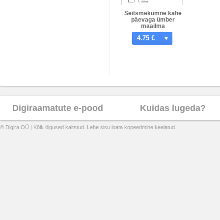
Seitsmekümne kahe
päevaga ümber
maailma
4.75 €
Digiraamatute e-pood
Kuidas lugeda?
© Digira OÜ | Kõik õigused kaitstud. Lehe sisu loata kopeerimine keelatud.