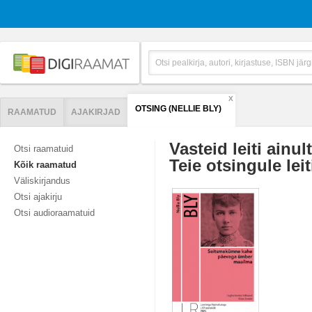
X
OTSING (NELLIE BLY)
RAAMATUD
AJAKIRJAD
Vasteid leiti ainul
Otsi raamatuid
Teie otsingule leit
Kõik raamatud
Väliskirjandus
Otsi ajakirju
Otsi audioraamatuid