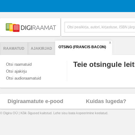
X
OTSING (FRANCIS BACON)
RAAMATUD
AJAKIRJAD
Teie otsingule leit
Otsi raamatuid
Otsi ajakirju
Otsi audioraamatuid
Digiraamatute e-pood
Kuidas lugeda?
© Digira OÜ | Kõik õigused kaitstud. Lehe sisu loata kopeerimine keelatud.