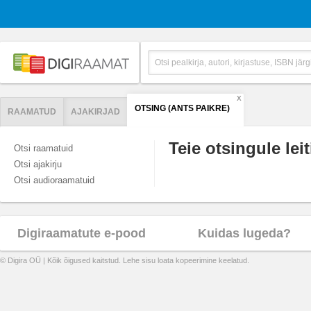
X
OTSING (ANTS PAIKRE)
RAAMATUD
AJAKIRJAD
Teie otsingule leit
Otsi raamatuid
Otsi ajakirju
Otsi audioraamatuid
Digiraamatute e-pood
Kuidas lugeda?
© Digira OÜ | Kõik õigused kaitstud. Lehe sisu loata kopeerimine keelatud.