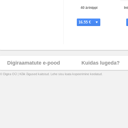
40 ärinippi
In
16.55 €
Digiraamatute e-pood
Kuidas lugeda?
© Digira OÜ | Kõik õigused kaitstud. Lehe sisu loata kopeerimine keelatud.