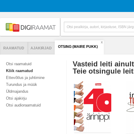
X
OTSING (MAIRE PUKK)
RAAMATUD
AJAKIRJAD
Vasteid leiti ainul
Otsi raamatuid
Teie otsingule leit
Kõik raamatud
Ettevõtlus ja juhtimine
Turundus ja müük
Üldmajandus
Otsi ajakirju
Otsi audioraamatuid