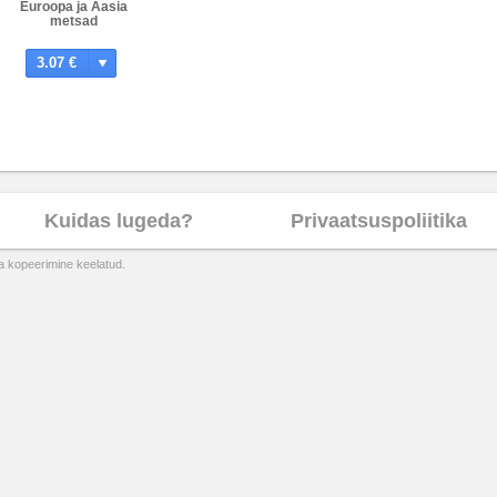
Euroopa ja Aasia
metsad
3.07 €
Kuidas lugeda?
Privaatsuspoliitika
ta kopeerimine keelatud.