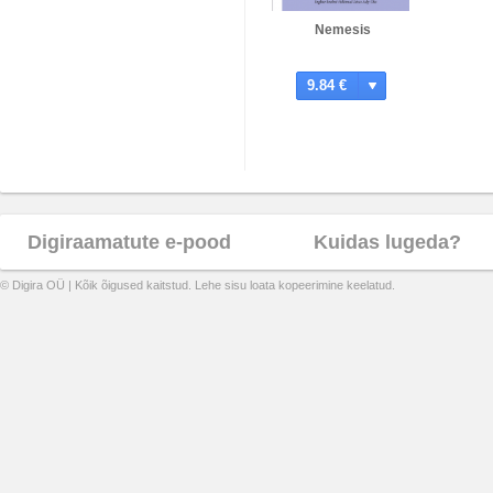
Nemesis
9.84 €
Digiraamatute e-pood
Kuidas lugeda?
© Digira OÜ | Kõik õigused kaitstud. Lehe sisu loata kopeerimine keelatud.