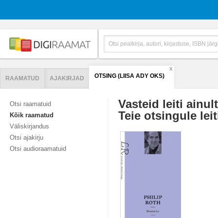
X
OTSING (LIISA ADY OKS)
RAAMATUD
AJAKIRJAD
Vasteid leiti ainul
Otsi raamatuid
Teie otsingule leit
Kõik raamatud
Väliskirjandus
Otsi ajakirju
Otsi audioraamatuid