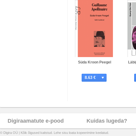
Süda Kroon Peegel
Läbi
8.63 €
Digiraamatute e-pood
Kuidas lugeda?
© Digira OÜ | Kõik õigused kaitstud. Lehe sisu loata kopeerimine keelatud.