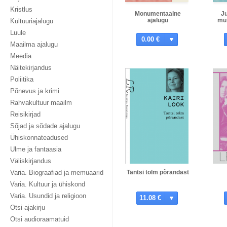
Kristlus
Monumentaalne
J
ajalugu
müt
Kultuuriajalugu
Luule
0.00 €
Maailma ajalugu
Meedia
Näitekirjandus
Poliitika
Põnevus ja krimi
Rahvakultuur maailm
Reisikirjad
Sõjad ja sõdade ajalugu
Ühiskonnateadused
Ulme ja fantaasia
Väliskirjandus
Varia. Biograafiad ja memuaarid
Tantsi tolm põrandast
Varia. Kultuur ja ühiskond
Varia. Usundid ja religioon
11.08 €
Otsi ajakirju
Otsi audioraamatuid