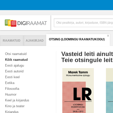
X
OTSING (LOOMINGU RAAMATUKOGU)
RAAMATUD
AJAKIRJAD
Vasteid leiti ainul
Otsi raamatuid
Teie otsingule leit
Kõik raamatud
Eesti ajalugu
Eesti autorid
Eesti keel
Eetika
Filosoofia
Huumor
Keel ja kirjandus
Kino ja teater
Kirjandus