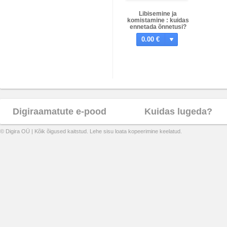
Libisemine ja
komistamine : kuidas
ennetada õnnetusi?
0.00 €
Digiraamatute e-pood
Kuidas lugeda?
© Digira OÜ | Kõik õigused kaitstud. Lehe sisu loata kopeerimine keelatud.