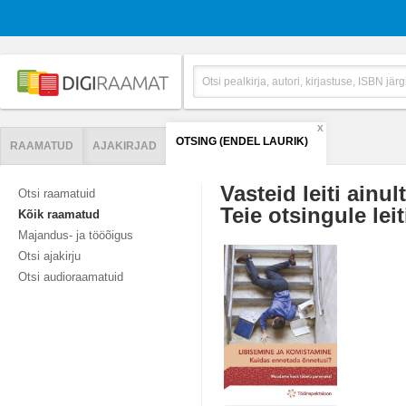
X
OTSING (ENDEL LAURIK)
RAAMATUD
AJAKIRJAD
Vasteid leiti ainul
Otsi raamatuid
Teie otsingule leit
Kõik raamatud
Majandus- ja tööõigus
Otsi ajakirju
Otsi audioraamatuid