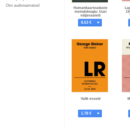
Otsi audioraamatuid
Humanitaarteaduste
Lap
metodoloogia: Uusi
19
väljavaateid
8.63 €
Valik esseid
M
1.78 €