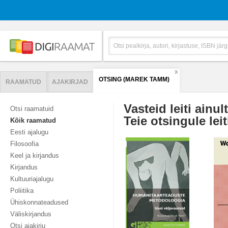
X
OTSING (MAREK TAMM)
RAAMATUD
AJAKIRJAD
Vasteid leiti ainul
Otsi raamatuid
Teie otsingule leit
Kõik raamatud
Eesti ajalugu
Filosoofia
Keel ja kirjandus
Kirjandus
Kultuuriajalugu
Poliitika
Ühiskonnateadused
Väliskirjandus
Otsi ajakirju