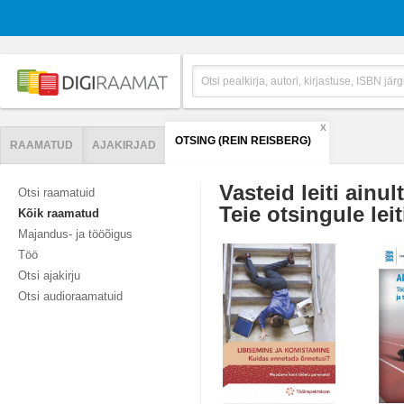
X
OTSING (REIN REISBERG)
RAAMATUD
AJAKIRJAD
Vasteid leiti ainul
Otsi raamatuid
Teie otsingule leit
Kõik raamatud
Majandus- ja tööõigus
Töö
Otsi ajakirju
Otsi audioraamatuid