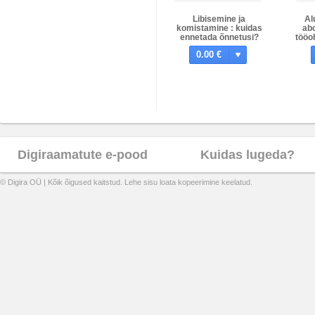
Libisemine ja
Al
komistamine : kuidas
abc
ennetada õnnetusi?
tööo
0.00 €
Digiraamatute e-pood
Kuidas lugeda?
© Digira OÜ | Kõik õigused kaitstud. Lehe sisu loata kopeerimine keelatud.