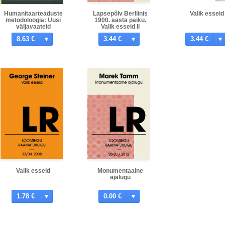
Humanitaarteaduste
Lapsepõlv Berliinis
Valik esseid
metodoloogia: Uusi
1900. aasta paiku.
väljavaateid
Valik esseid II
8.63 €
3.44 €
3.44 €
Valik esseid
Monumentaalne
ajalugu
1.78 €
0.00 €