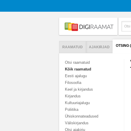
OTSING 
RAAMATUD
AJAKIRJAD
Otsi raamatuid
Kõik raamatud
Eesti ajalugu
Filosoofia
Keel ja kirjandus
Kirjandus
Kultuuriajalugu
Poliitika
Ühiskonnateadused
Väliskirjandus
Otsi ajakirju