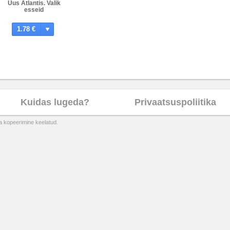
Uus Atlantis. Valik
esseid
1.78 €
Kuidas lugeda?
Privaatsuspoliitika
ta kopeerimine keelatud.