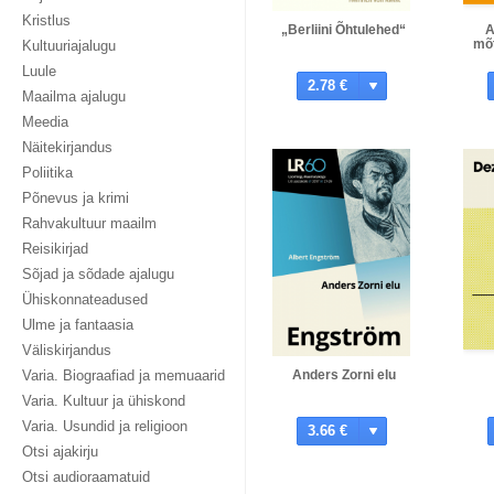
Kristlus
„Berliini Õhtulehed“
A
mõt
Kultuuriajalugu
Luule
2.78 €
Maailma ajalugu
Meedia
Näitekirjandus
Poliitika
Põnevus ja krimi
Rahvakultuur maailm
Reisikirjad
Sõjad ja sõdade ajalugu
Ühiskonnateadused
Ulme ja fantaasia
Väliskirjandus
Varia. Biograafiad ja memuaarid
Anders Zorni elu
Varia. Kultuur ja ühiskond
Varia. Usundid ja religioon
3.66 €
Otsi ajakirju
Otsi audioraamatuid