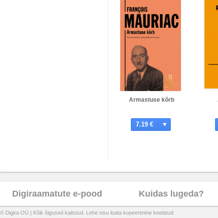
Armastuse kõrb
7.19 €
Digiraamatute e-pood
Kuidas lugeda?
© Digira OÜ | Kõik õigused kaitstud. Lehe sisu loata kopeerimine keelatud.