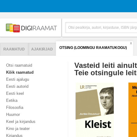
X
OTSING (LOOMINGU RAAMATUKOGU)
RAAMATUD
AJAKIRJAD
Vasteid leiti ainul
Otsi raamatuid
Teie otsingule leit
Kõik raamatud
Eesti ajalugu
Eesti autorid
Eesti keel
Eetika
Filosoofia
Huumor
Keel ja kirjandus
Kino ja teater
Kirjandus