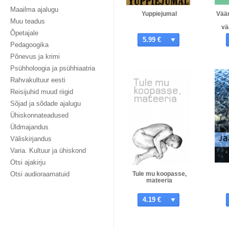
Maailma ajalugu
Yuppiejumal
Väär
Muu teadus
vä
Õpetajale
5.99 €
Pedagoogika
Põnevus ja krimi
Psühholoogia ja psühhiaatria
Rahvakultuur eesti
Reisijuhid muud riigid
Sõjad ja sõdade ajalugu
Ühiskonnateadused
Üldmajandus
Väliskirjandus
Varia. Kultuur ja ühiskond
Otsi ajakirju
Otsi audioraamatuid
Tule mu koopasse,
mateeria
4.19 €