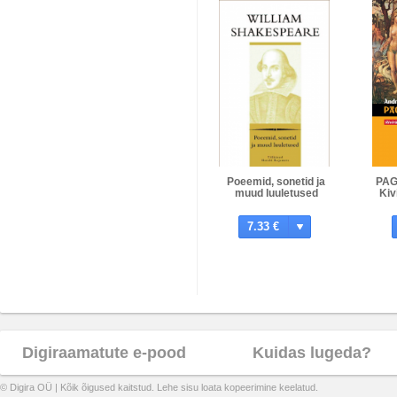
Poeemid, sonetid ja
PAG
muud luuletused
Kiv
7.33 €
Digiraamatute e-pood
Kuidas lugeda?
© Digira OÜ | Kõik õigused kaitstud. Lehe sisu loata kopeerimine keelatud.