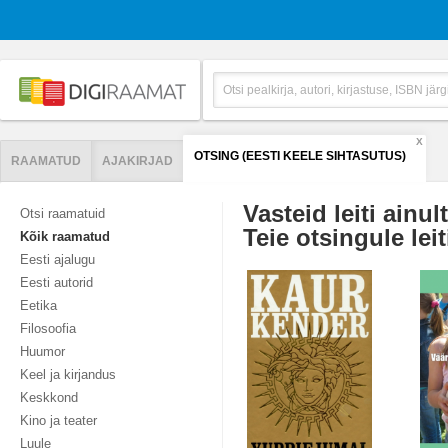
X
OTSING (EESTI KEELE SIHTASUTUS)
RAAMATUD
AJAKIRJAD
Vasteid leiti ainul
Otsi raamatuid
Teie otsingule leit
Kõik raamatud
Eesti ajalugu
Eesti autorid
Eetika
Filosoofia
Huumor
Keel ja kirjandus
Keskkond
Kino ja teater
Luule