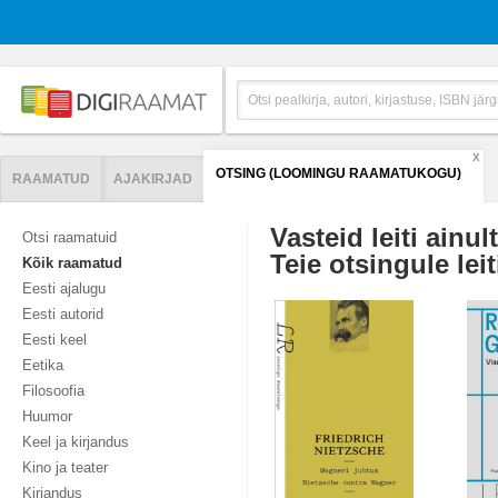
X
OTSING (LOOMINGU RAAMATUKOGU)
RAAMATUD
AJAKIRJAD
Vasteid leiti ainul
Otsi raamatuid
Teie otsingule leit
Kõik raamatud
Eesti ajalugu
Eesti autorid
Eesti keel
Eetika
Filosoofia
Huumor
Keel ja kirjandus
Kino ja teater
Kirjandus