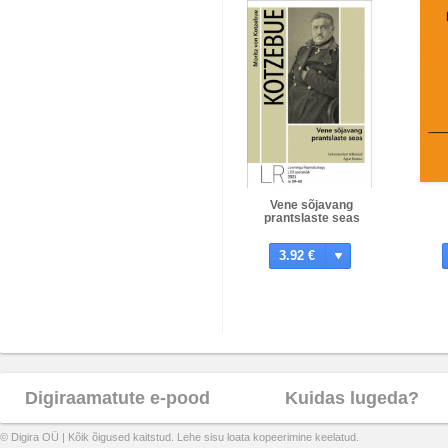
Vene sõjavang
prantslaste seas
3.92 €
Digiraamatute e-pood
Kuidas lugeda?
© Digira OÜ | Kõik õigused kaitstud. Lehe sisu loata kopeerimine keelatud.