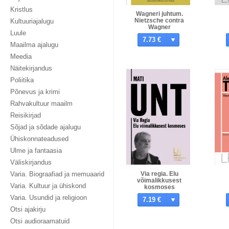
Kristlus
Wagneri juhtum.
Nietzsche contra
Kultuuriajalugu
Wagner
Luule
7.73 €
Maailma ajalugu
Meedia
Näitekirjandus
Poliitika
Põnevus ja krimi
Rahvakultuur maailm
Reisikirjad
Sõjad ja sõdade ajalugu
Ühiskonnateadused
Ulme ja fantaasia
Väliskirjandus
Varia. Biograafiad ja memuaarid
Via regia. Elu
võimalikkusest
Varia. Kultuur ja ühiskond
kosmoses
Varia. Usundid ja religioon
7.19 €
Otsi ajakirju
Otsi audioraamatuid