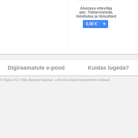
Alustava ettevõtja
abc: Töötervishoid,
tööohutus ja töösuhted
0.00 €
Digiraamatute e-pood
Kuidas lugeda?
© Digira OÜ | Kõik õigused kaitstud. Lehe sisu loata kopeerimine keelatud.