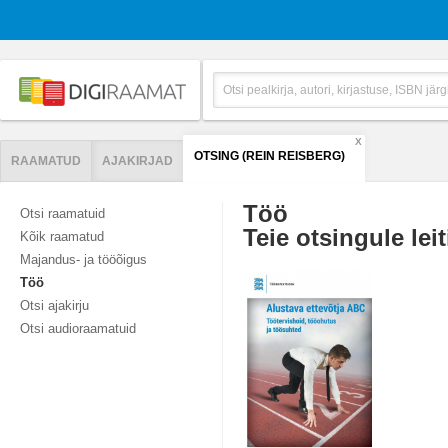
X
OTSING (REIN REISBERG)
RAAMATUD
AJAKIRJAD
Töö
Otsi raamatuid
Teie otsingule leit
Kõik raamatud
Majandus- ja tööõigus
Töö
Otsi ajakirju
Otsi audioraamatuid