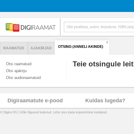
X
OTSING (ANNELI AKINDE)
RAAMATUD
AJAKIRJAD
Teie otsingule leit
Otsi raamatuid
Otsi ajakirju
Otsi audioraamatuid
Digiraamatute e-pood
Kuidas lugeda?
© Digira OÜ | Kõik õigused kaitstud. Lehe sisu loata kopeerimine keelatud.