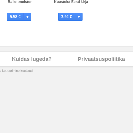
Ballettmeister
Kuusteist Eesti kirja
5.58 €
3.92 €
Kuidas lugeda?
Privaatsuspoliitika
ta kopeerimine keelatud.