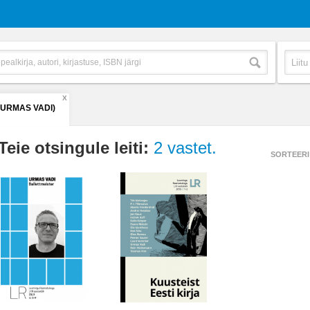
X
(URMAS VADI)
Teie otsingule leiti:
2 vastet.
SORTEERI