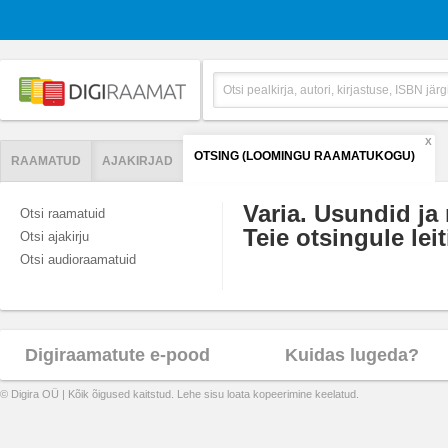
X
OTSING (LOOMINGU RAAMATUKOGU)
RAAMATUD
AJAKIRJAD
Varia. Usundid ja 
Otsi raamatuid
Teie otsingule leit
Otsi ajakirju
Otsi audioraamatuid
Digiraamatute e-pood
Kuidas lugeda?
© Digira OÜ | Kõik õigused kaitstud. Lehe sisu loata kopeerimine keelatud.