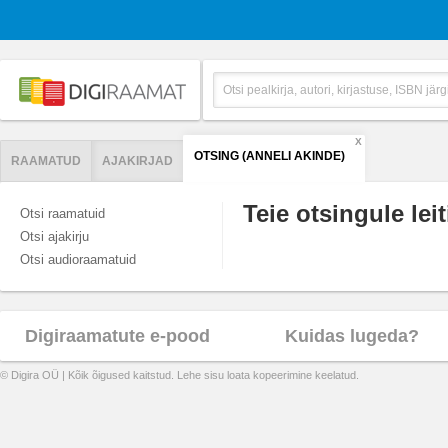
X
OTSING (ANNELI AKINDE)
RAAMATUD
AJAKIRJAD
Teie otsingule leit
Otsi raamatuid
Otsi ajakirju
Otsi audioraamatuid
Digiraamatute e-pood
Kuidas lugeda?
© Digira OÜ | Kõik õigused kaitstud. Lehe sisu loata kopeerimine keelatud.