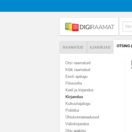
OTSING 
RAAMATUD
AJAKIRJAD
Otsi raamatuid
Kõik raamatud
Eesti ajalugu
Filosoofia
Keel ja kirjandus
Kirjandus
Kultuuriajalugu
Poliitika
Ühiskonnateadused
Väliskirjandus
Otsi ajakirju