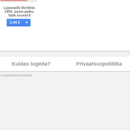
Lapsepõlv Berliinis
1900. aasta paiku.
Valik esseid II
3.44 €
Kuidas lugeda?
Privaatsuspoliitika
ta kopeerimine keelatud.