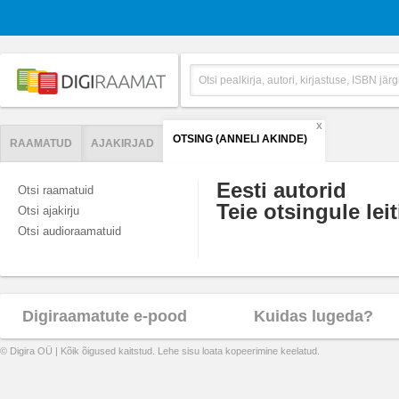
X
OTSING (ANNELI AKINDE)
RAAMATUD
AJAKIRJAD
Eesti autorid
Otsi raamatuid
Teie otsingule leit
Otsi ajakirju
Otsi audioraamatuid
Digiraamatute e-pood
Kuidas lugeda?
© Digira OÜ | Kõik õigused kaitstud. Lehe sisu loata kopeerimine keelatud.