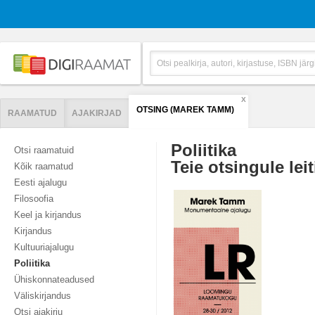
X
OTSING (MAREK TAMM)
RAAMATUD
AJAKIRJAD
Poliitika
Otsi raamatuid
Teie otsingule leit
Kõik raamatud
Eesti ajalugu
Filosoofia
Keel ja kirjandus
Kirjandus
Kultuuriajalugu
Poliitika
Ühiskonnateadused
Väliskirjandus
Otsi ajakirju