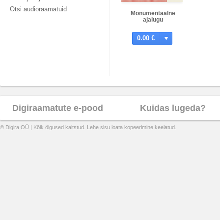
Otsi audioraamatuid
Monumentaalne
ajalugu
0.00 €
Digiraamatute e-pood
Kuidas lugeda?
© Digira OÜ | Kõik õigused kaitstud. Lehe sisu loata kopeerimine keelatud.