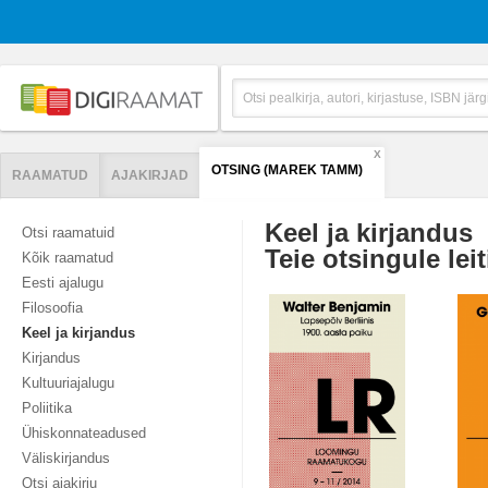
X
OTSING (MAREK TAMM)
RAAMATUD
AJAKIRJAD
Keel ja kirjandus
Otsi raamatuid
Teie otsingule leit
Kõik raamatud
Eesti ajalugu
Filosoofia
Keel ja kirjandus
Kirjandus
Kultuuriajalugu
Poliitika
Ühiskonnateadused
Väliskirjandus
Otsi ajakirju