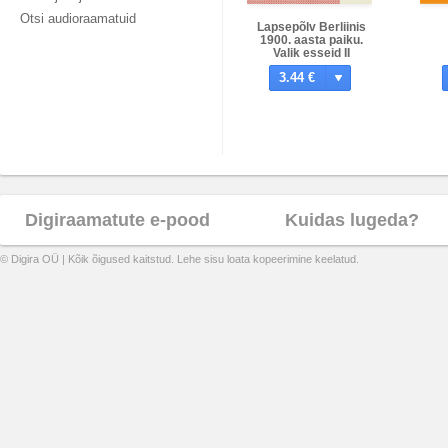
Otsi audioraamatuid
Lapsepõlv Berliinis
1900. aasta paiku.
Valik esseid II
3.44 €
Digiraamatute e-pood
Kuidas lugeda?
© Digira OÜ | Kõik õigused kaitstud. Lehe sisu loata kopeerimine keelatud.