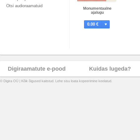
Otsi audioraamatuid
Monumentaalne
ajalugu
0.00 €
Digiraamatute e-pood
Kuidas lugeda?
© Digira OÜ | Kõik õigused kaitstud. Lehe sisu loata kopeerimine keelatud.