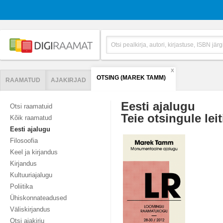
X
OTSING (MAREK TAMM)
RAAMATUD
AJAKIRJAD
Eesti ajalugu
Otsi raamatuid
Teie otsingule leit
Kõik raamatud
Eesti ajalugu
Filosoofia
Keel ja kirjandus
Kirjandus
Kultuuriajalugu
Poliitika
Ühiskonnateadused
Väliskirjandus
Otsi ajakirju