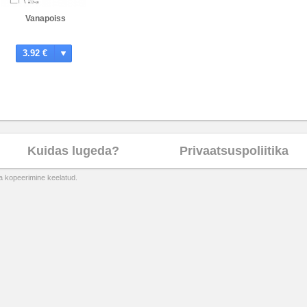
Vanapoiss
3.92 €
Kuidas lugeda?
Privaatsuspoliitika
ta kopeerimine keelatud.