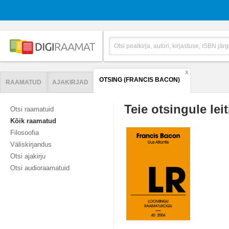
X
OTSING (FRANCIS BACON)
RAAMATUD
AJAKIRJAD
Teie otsingule leit
Otsi raamatuid
Kõik raamatud
Filosoofia
Väliskirjandus
Otsi ajakirju
Otsi audioraamatuid