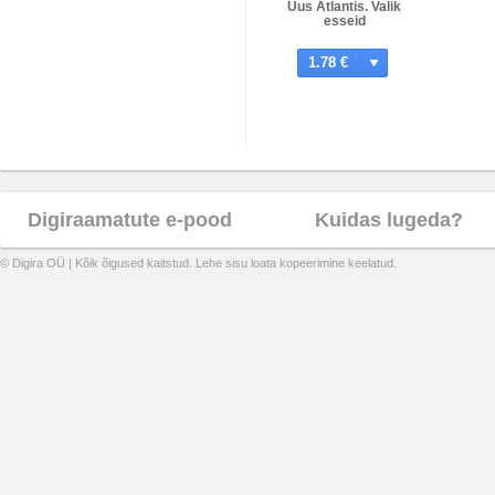
Uus Atlantis. Valik
esseid
1.78 €
Digiraamatute e-pood
Kuidas lugeda?
© Digira OÜ | Kõik õigused kaitstud. Lehe sisu loata kopeerimine keelatud.