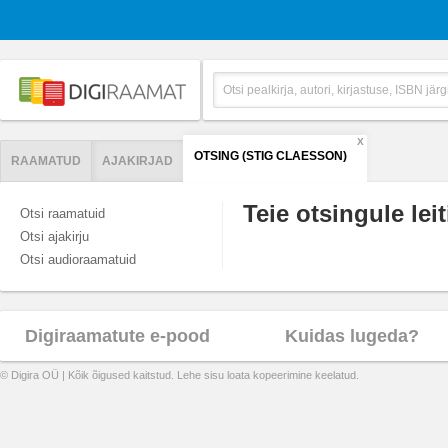
X
OTSING (STIG CLAESSON)
RAAMATUD
AJAKIRJAD
Teie otsingule leit
Otsi raamatuid
Otsi ajakirju
Otsi audioraamatuid
Digiraamatute e-pood
Kuidas lugeda?
© Digira OÜ | Kõik õigused kaitstud. Lehe sisu loata kopeerimine keelatud.