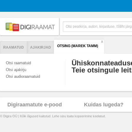
X
OTSING (MAREK TAMM)
RAAMATUD
AJAKIRJAD
Ühiskonnateadus
Otsi raamatuid
Teie otsingule leit
Otsi ajakirju
Otsi audioraamatuid
Digiraamatute e-pood
Kuidas lugeda?
© Digira OÜ | Kõik õigused kaitstud. Lehe sisu loata kopeerimine keelatud.