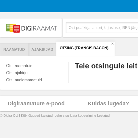
X
OTSING (FRANCIS BACON)
RAAMATUD
AJAKIRJAD
Teie otsingule leit
Otsi raamatuid
Otsi ajakirju
Otsi audioraamatuid
Digiraamatute e-pood
Kuidas lugeda?
© Digira OÜ | Kõik õigused kaitstud. Lehe sisu loata kopeerimine keelatud.