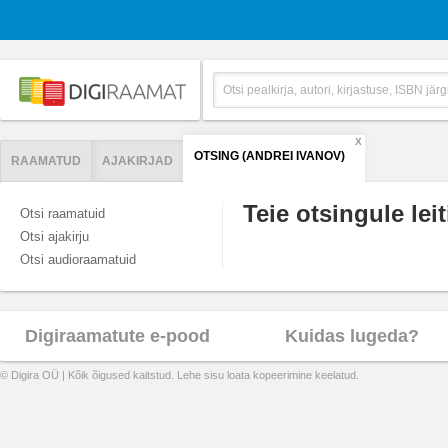
X
OTSING (ANDREI IVANOV)
RAAMATUD
AJAKIRJAD
Teie otsingule leit
Otsi raamatuid
Otsi ajakirju
Otsi audioraamatuid
Digiraamatute e-pood
Kuidas lugeda?
© Digira OÜ | Kõik õigused kaitstud. Lehe sisu loata kopeerimine keelatud.