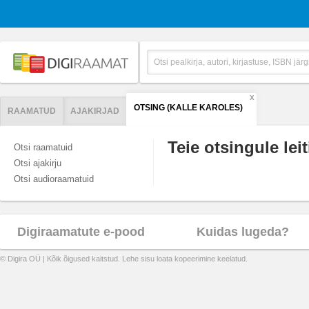
X
OTSING (KALLE KAROLES)
RAAMATUD
AJAKIRJAD
Teie otsingule leit
Otsi raamatuid
Otsi ajakirju
Otsi audioraamatuid
Digiraamatute e-pood
Kuidas lugeda?
© Digira OÜ | Kõik õigused kaitstud. Lehe sisu loata kopeerimine keelatud.