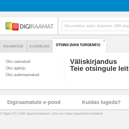
X
OTSING (IVAN TURGENEV)
RAAMATUD
AJAKIRJAD
Väliskirjandus
Otsi raamatuid
Teie otsingule leit
Otsi ajakirju
Otsi audioraamatuid
Digiraamatute e-pood
Kuidas lugeda?
© Digira OÜ | Kõik õigused kaitstud. Lehe sisu loata kopeerimine keelatud.