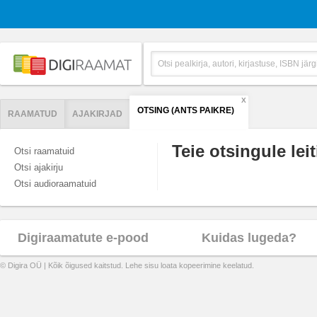
X
OTSING (ANTS PAIKRE)
RAAMATUD
AJAKIRJAD
Teie otsingule leit
Otsi raamatuid
Otsi ajakirju
Otsi audioraamatuid
Digiraamatute e-pood
Kuidas lugeda?
© Digira OÜ | Kõik õigused kaitstud. Lehe sisu loata kopeerimine keelatud.